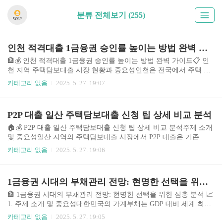
분류 전체보기 (255)
인천 적격대출 1금융권 승인률 높이는 방법 완벽 가이드
🏦💰 인천 적격대출 1금융권 승인률 높이는 방법 완벽 가이드📋 인
천 지역 주택담보대출 시장 현황과 중요성인천은 전국에서 주택 구
매 수요가 가장 활발한 지역 중 하나입니다. 2024년 기준 인천 아파
카테고리 없음
2025. 5. 27. 19:07
트 평균 매매가격은 5억 2천만원으로, 서울 대비 약 60% 수준이면서
도 교통 접근성과 개발 잠재력이 뛰어나 많은 실수요자들이 관심을
갖고 있습니다. 인천국제공항과 인천대교, GTX-B 노선 등 대규모
P2P 대출 일산 주택담보대출 신청 팁 상세 비교 분석
인프라 투자로 인해 주택 가격 상승 기대감이 높아지고 있으며, 이에
따라 주택담보대출 수요도 급증하고 있습니다. 하지만 최근 금융당
🏠💰 P2P 대출 일산 주택담보대출 신청 팁 상세 비교 분석주제 소개
국의 대출 규제 강화로 인해 1금융권 승인률이 전년 대비 15-20% 감
및 중요성일산 지역의 주택담보대출 시장에서 P2P 대출은 기존 은
소한 상황입니다. 특히 적격대출은 현재 취급이 잠정 중단되어 디딤
행권 대비 빠른 승인과 다양한 상품으로 주목받고 있습니다. 최근 금
카테고리 없음
2025. 5. 27. 19:06
돌대출, 보금자리론 등 대안 상품에 대한 ..
리 인상으로 인해 전통적인 은행권의 문턱이 높아지면서, 보다 유연
하고 신속한 P2P 대출로 눈을 돌리는 소비자가 증가하고 있는 상황
입니다.현재 P2P 주택담보대출은 기존 금융기관보다 빠른 승인 절
1금융권 시대의 부채관리 전망: 현명한 선택을 위한 심층 분석
차, 비교적 낮은 진입 장벽, 다양한 상환 조건으로 소비자들에게 더
나은 선택지를 제공합니다. 특히 일산 지역 부동산 가격 상승으로 대
🏦 1금융권 시대의 부채관리 전망: 현명한 선택을 위한 심층 분석 📈
출 수요가 높아진 만큼, P2P 대출 상품에 대한 관심이 더욱 증가하고
1. 주제 소개 및 중요성대한민국의 가계부채는 GDP 대비 세계 최고
있습니다.핵심 포인트: 빠른 승인 속도, 다양한 상환 조건, 전통 은행
수준에 육박하며, 개인의 재정 건전성을 위협하는 주요 요인으로 부
카테고리 없음
2025. 5. 27. 19:05
대비 높은 승인율각 P2P 대출 상품..