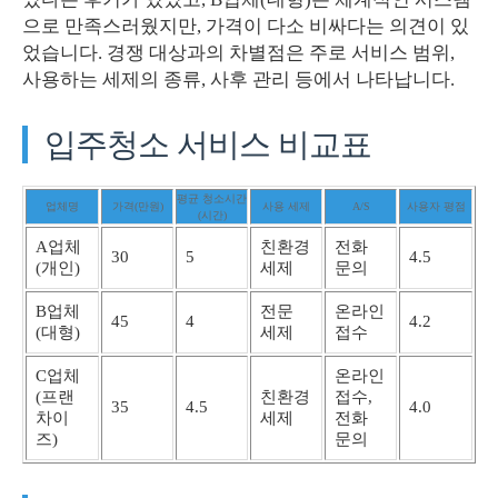
으로 만족스러웠지만, 가격이 다소 비싸다는 의견이 있
었습니다. 경쟁 대상과의 차별점은 주로 서비스 범위,
사용하는 세제의 종류, 사후 관리 등에서 나타납니다.
입주청소 서비스 비교표
평균 청소시간
업체명
가격(만원)
사용 세제
A/S
사용자 평점
(시간)
A업체
친환경
전화
30
5
4.5
(개인)
세제
문의
B업체
전문
온라인
45
4
4.2
(대형)
세제
접수
C업체
온라인
(프랜
친환경
접수,
35
4.5
4.0
차이
세제
전화
즈)
문의